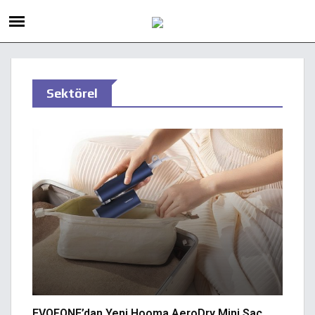
Sektörel
EVOFONE’dan Yeni Hooma AeroDry Mini Saç